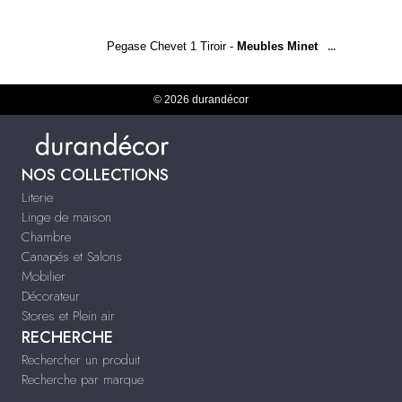
Pegase Chevet 1 Tiroir -
Meubles Minet
...
© 2026 durandécor
NOS COLLECTIONS
Literie
Linge de maison
Chambre
Canapés et Salons
Mobilier
Décorateur
Stores et Plein air
RECHERCHE
Rechercher un produit
Recherche par marque