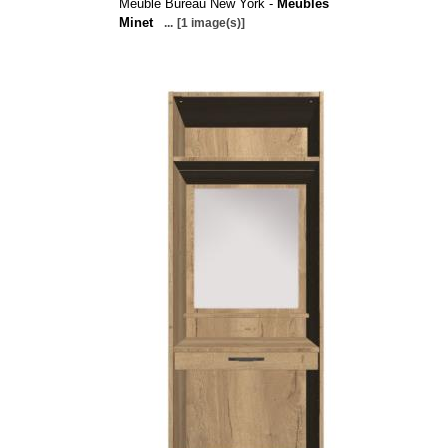
Meuble Bureau New York -
Meubles
Minet
...
[1 image(s)]