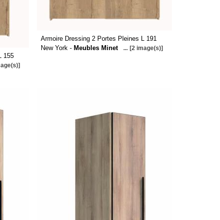
Armoire Dressing 2 Portes Pleines L 191
New York -
Meubles Minet
...
[2 image(s)]
L 155
mage(s)]