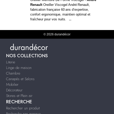
Renault
Oreiller Viscogel André Renault,
fabrication française 60 ans d’expertise,
confort ergonomique, maintien optimal et
fraîcheur pour vos nuits.
...
© 2026 durandécor
NOS COLLECTIONS
Literie
Linge de maison
Chambre
Canapés et Salons
Mobilier
Décorateur
Stores et Plein air
RECHERCHE
Rechercher un produit
Recherche par marque