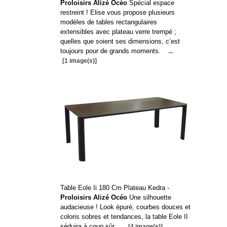
Proloisirs Alizé Océo
Spécial espace
restreint ! Elise vous propose plusieurs
modèles de tables rectangulaires
extensibles avec plateau verre trempé ;
quelles que soient ses dimensions, c’est
toujours pour de grands moments.
...
[1 image(s)]
Table Eole Ii 180 Cm Plateau Kedra -
Proloisirs Alizé Océo
Une silhouette
audacieuse ! Look épuré, courbes douces et
coloris sobres et tendances, la table Eole II
séduira à coup sûr.
...
[4 image(s)]