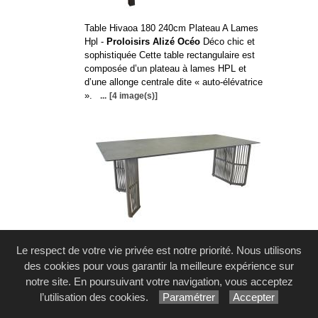
Table Hivaoa 180 240cm Plateau A Lames
Hpl -
Proloisirs Alizé Océo
Déco chic et
sophistiquée Cette table rectangulaire est
composée d’un plateau à lames HPL et
d’une allonge centrale dite « auto-élévatrice
».
...
[4 image(s)]
Table Iris 220 Cm -
Proloisirs Alizé Océo
Le respect de votre vie privée est notre priorité. Nous utilisons
La belle alliance ! Chaque détail a son
des cookies pour vous garantir la meilleure expérience sur
importance.
...
[2 image(s)]
notre site. En poursuivant votre navigation, vous acceptez
l’utilisation des cookies.
Paramétrer
Accepter