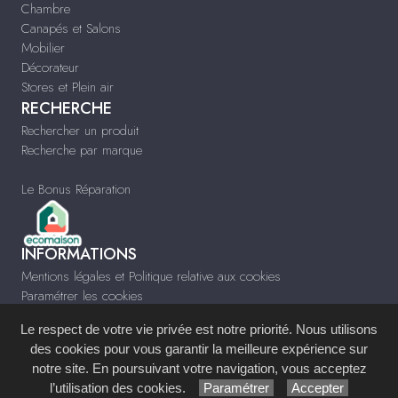
Chambre
Canapés et Salons
Mobilier
Décorateur
Stores et Plein air
RECHERCHE
Rechercher un produit
Recherche par marque
Le Bonus Réparation
INFORMATIONS
Mentions légales et Politique relative aux cookies
Paramétrer les cookies
Infos & Contact
Le respect de votre vie privée est notre priorité. Nous utilisons
www.durandecor.fr
des cookies pour vous garantir la meilleure expérience sur
notre site. En poursuivant votre navigation, vous acceptez
Site réalisé avec le
Système de Gestion de Contenu (SGC)
imagenia
, créé et
l’utilisation des cookies.
Paramétrer
Accepter
développé en France par
mémoire d'images
.