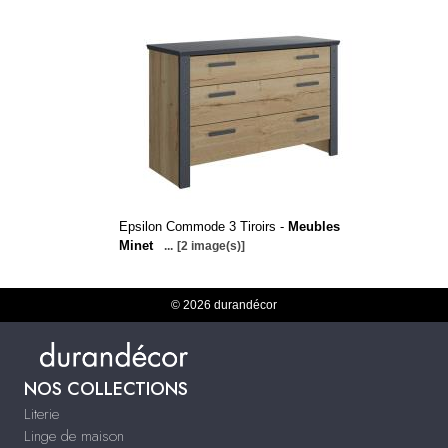
Epsilon Commode 3 Tiroirs -
Meubles
Minet
...
[2 image(s)]
© 2026 durandécor
NOS COLLECTIONS
Literie
Linge de maison