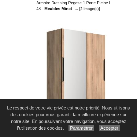
Armoire Dressing Pegase 1 Porte Pleine L
48 -
Meubles Minet
...
[2 image(s)]
Le respect de votre vie privée est notre priorité. Nous utilisons
des cookies pour vous garantir la meilleure expérience sur
notre site. En poursuivant votre navigation, vous acceptez
l’utilisation des cookies.
Paramétrer
Accepter
Armoire Dressing Pegase 2 Portes 1 Porte