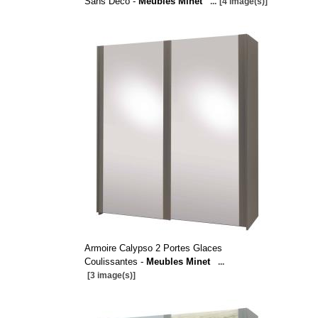
Sans Deco -
Meubles Minet
...
[4 image(s)]
Armoire Calypso 2 Portes Glaces
Coulissantes -
Meubles Minet
...
[3 image(s)]